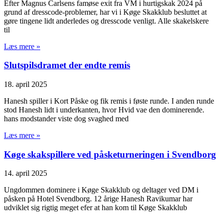
Efter Magnus Carlsens famøse exit fra VM i hurtigskak 2024 på
grund af dresscode-problemer, har vi i Køge Skakklub besluttet at
gøre tingene lidt anderledes og dresscode venligt. Alle skakelskere
til
Læs mere »
Slutspilsdramet der endte remis
18. april 2025
Hanesh spiller i Kort Påske og fik remis i føste runde. I anden runde
stod Hanesh lidt i underkanten, hvor Hvid vae den dominerende.
hans modstander viste dog svaghed med
Læs mere »
Køge skakspillere ved påsketurneringen i Svendborg
14. april 2025
Ungdommen dominere i Køge Skakklub og deltager ved DM i
påsken på Hotel Svendborg. 12 årige Hanesh Ravikumar har
udviklet sig rigtig meget efer at han kom til Køge Skakklub