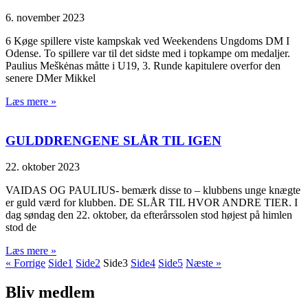
6. november 2023
6 Køge spillere viste kampskak ved Weekendens Ungdoms DM I
Odense. To spillere var til det sidste med i topkampe om medaljer.
Paulius Meškėnas måtte i U19, 3. Runde kapitulere overfor den
senere DMer Mikkel
Læs mere »
GULDDRENGENE SLÅR TIL IGEN
22. oktober 2023
VAIDAS OG PAULIUS- bemærk disse to – klubbens unge knægte
er guld værd for klubben. DE SLÅR TIL HVOR ANDRE TIER. I
dag søndag den 22. oktober, da efterårssolen stod højest på himlen
stod de
Læs mere »
« Forrige
Side
1
Side
2
Side
3
Side
4
Side
5
Næste »
Bliv medlem