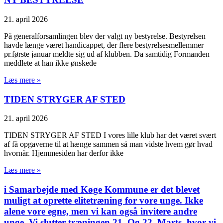
21. april 2026
På generalforsamlingen blev der valgt ny bestyrelse. Bestyrelsen
havde længe været handicappet, der flere bestyrelsesmellemmer
pr.første januar meldte sig ud af klubben. Da samtidig Formanden
meddlete at han ikke ønskede
Læs mere »
TIDEN STRYGER AF STED
21. april 2026
TIDEN STRYGER AF STED I vores lille klub har det været svært
af få opgaverne til at hænge sammen så man vidste hvem gør hvad
hvornår. Hjemmesiden har derfor ikke
Læs mere »
i Samarbejde med Køge Kommune er det blevet
muligt at oprette elitetræning for vore unge. Ikke
alene vore egne, men vi kan også invitere andre
unge. Vi slutter træningen 21. Og 22. Marts, hvor vi