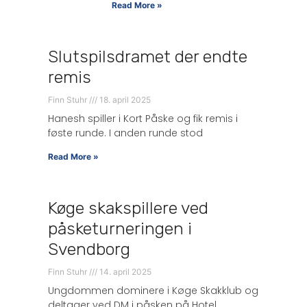
Read More »
Slutspilsdramet der endte
remis
Finn Stuhr
18. april 2025
Hanesh spiller i Kort Påske og fik remis i
føste runde. I anden runde stod
Read More »
Køge skakspillere ved
påsketurneringen i
Svendborg
Finn Stuhr
14. april 2025
Ungdommen dominere i Køge Skakklub og
deltager ved DM i påsken på Hotel