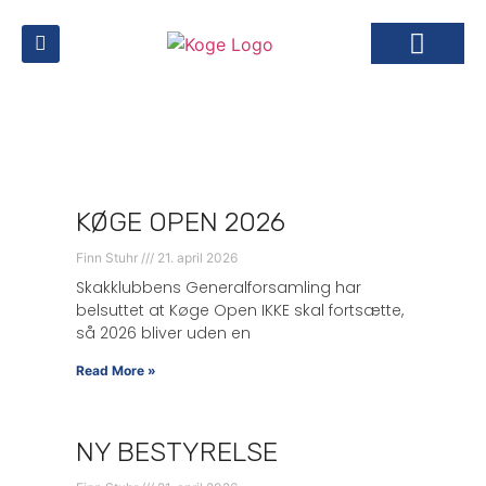
CHESS BOARD OF FAME.
MEDLEMS INFO
BESTYRELSEN I KØGE SKAK KLUB
UDENDØRS SKAK I 
KØGE OPEN 2026
Finn Stuhr
21. april 2026
Skakklubbens Generalforsamling har
belsuttet at Køge Open IKKE skal fortsætte,
så 2026 bliver uden en
Read More »
NY BESTYRELSE