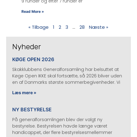
9 runder og efter 7 runder er
Read More »
« Tilbage
1
2
3
…
28
Næste »
Nyheder
KØGE OPEN 2026
Skakklubbens Generalforsamling har belsuttet at
Køge Open IKKE skal fortsætte, så 2026 bliver uden
en af Danmarks største sommerbegivenheder. Vi
Læs mere »
NY BESTYRELSE
På generalforsamlingen blev der valgt ny
bestyrelse. Bestyrelsen havde længe været
handicappet, der flere bestyrelsesmellemmer