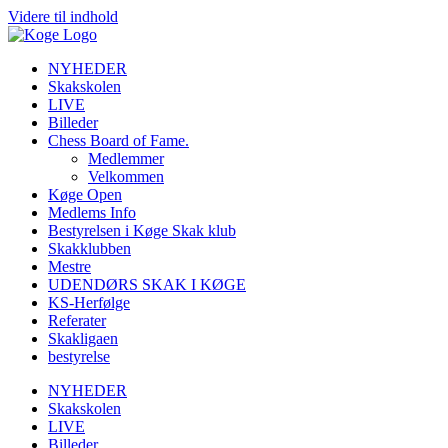
Videre til indhold
NYHEDER
Skakskolen
LIVE
Billeder
Chess Board of Fame.
Medlemmer
Velkommen
Køge Open
Medlems Info
Bestyrelsen i Køge Skak klub
Skakklubben
Mestre
UDENDØRS SKAK I KØGE
KS-Herfølge
Referater
Skakligaen
bestyrelse
NYHEDER
Skakskolen
LIVE
Billeder