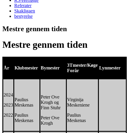
KS-Herfølge
Referater
Skakligaen
bestyrelse
Mestre gennem tiden
Mestre gennem tiden
3Tmester/Køge
År
Klubmester
Bymester
Lynmester
Forår
2024
Peter Ove
Paulius
Virginija
Krogh og
2023
Meskenas
Meskeniene
Finn Stuhr
2022
Paulius
Paulius
Peter Ove
Meskenas
Meskenas
Krogh