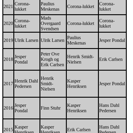
Corona-
Paulius
Corona-
2021
Corona-lukket
lukket
Meskenas
lukket
Mads
Corona-
Corona-
2020
Overgaard
Corona-lukket
lukket
lukket
Svendsen
Paulius
2019
Ulrik Larsen
Ulrik Larsen
Jesper Pondal
Meskenas
Peter Ove
Jesper
Henrik Smidt-
2018
Krogh og
Erik Carlsen
Pondal
Nielsen
Erik Carlsen
Henrik
Henrik Dahl
Kasper
2017
Smidt-
Jesper Pondal
Pedersen
Henriksen
Nielsen
Jesper
Kasper
Hans Dahl
2016
Finn Stuhr
Pondal
Henriksen
Pedersen
Kasper
Kasper
Hans Dahl
2015
Erik Carlsen
Henriksen
Henriksen
Pedersen