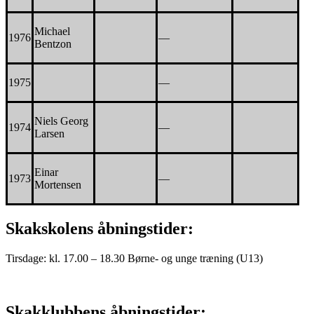
Michael
1976
—
Bentzon
1975
—
Niels Georg
1974
—
Larsen
Einar
1973
—
Mortensen
Skakskolens åbningstider:
Tirsdage: kl. 17.00 – 18.30 Børne- og unge træning (U13)
Skakklubbens åbningstider: