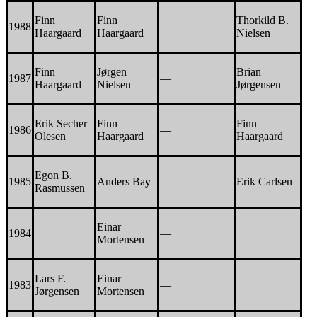
Finn
Finn
Thorkild B.
1988
—
Haargaard
Haargaard
Nielsen
Finn
Jørgen
Brian
1987
—
Haargaard
Nielsen
Jørgensen
Erik Secher
Finn
Finn
1986
—
Olesen
Haargaard
Haargaard
Egon B.
1985
Anders Bay
—
Erik Carlsen
Rasmussen
Einar
1984
—
Mortensen
Lars F.
Einar
1983
—
Jørgensen
Mortensen