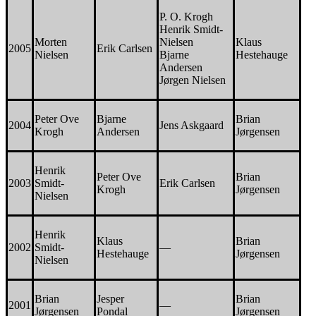
P. O. Krogh
Henrik Smidt-
Morten
Nielsen
Klaus
2005
Erik Carlsen
Nielsen
Bjarne
Hestehauge
Andersen
Jørgen Nielsen
Peter Ove
Bjarne
Brian
2004
Jens Askgaard
Krogh
Andersen
Jørgensen
Henrik
Peter Ove
Brian
2003
Smidt-
Erik Carlsen
Krogh
Jørgensen
Nielsen
Henrik
Klaus
Brian
2002
Smidt-
—
Hestehauge
Jørgensen
Nielsen
Brian
Jesper
Brian
2001
—
Jørgensen
Pondal
Jørgensen