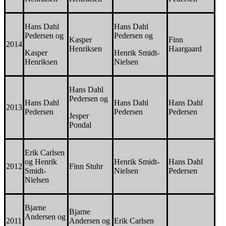
Hans Dahl
Hans Dahl
Pedersen og
Pedersen og
Kasper
Finn
2014
Henriksen
Haargaard
Kasper
Henrik Smidt-
Henriksen
Nielsen
Hans Dahl
Pedersen og
Hans Dahl
Hans Dahl
Hans Dahl
2013
Pedersen
Pedersen
Pedersen
Jesper
Pondal
Erik Carlsen
og Henrik
Henrik Smidt-
Hans Dahl
2012
Finn Stuhr
Smidt-
Nielsen
Pedersen
Nielsen
Bjarne
Bjarne
Andersen og
2011
Andersen og
Erik Carlsen