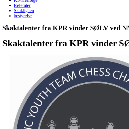
KS-Herfølge
Referater
Skakligaen
bestyrelse
Skaktalenter fra KPR vinder SØLV ved NM
Skaktalenter fra KPR vinder S