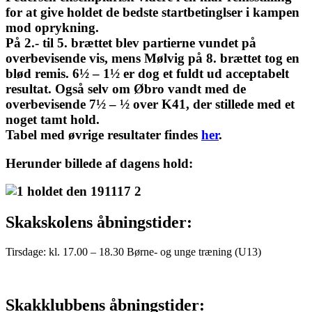
for at give holdet de bedste startbetinglser i kampen
mod oprykning.
På 2.- til 5. brættet blev partierne vundet på
overbevisende vis, mens Mølvig på 8. brættet tog en
blød remis. 6½ – 1½ er dog et fuldt ud acceptabelt
resultat. Også selv om Øbro vandt med de
overbevisende 7½ – ½ over K41, der stillede med et
noget tamt hold.
Tabel med øvrige resultater findes
her
.
Herunder billede af dagens hold:
Skakskolens åbningstider:
Tirsdage: kl. 17.00 – 18.30 Børne- og unge træning (U13)
Skakklubbens åbningstider: