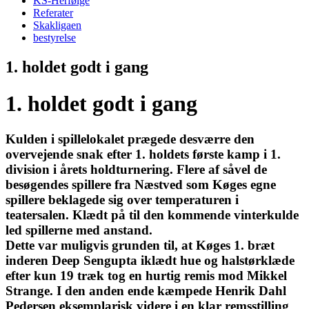
KS-Herfølge
Referater
Skakligaen
bestyrelse
1. holdet godt i gang
1. holdet godt i gang
Kulden i spillelokalet prægede desværre den
overvejende snak efter 1. holdets første kamp i 1.
division i årets holdturnering. Flere af såvel de
besøgendes spillere fra Næstved som Køges egne
spillere beklagede sig over temperaturen i
teatersalen. Klædt på til den kommende vinterkulde
led spillerne med anstand.
Dette var muligvis grunden til, at Køges 1. bræt
inderen Deep Sengupta iklædt hue og halstørklæde
efter kun 19 træk tog en hurtig remis mod Mikkel
Strange. I den anden ende kæmpede Henrik Dahl
Pedersen eksemplarisk videre i en klar remsstilling