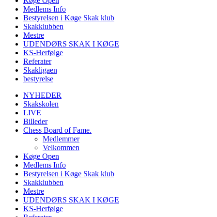
Køge Open
Medlems Info
Bestyrelsen i Køge Skak klub
Skakklubben
Mestre
UDENDØRS SKAK I KØGE
KS-Herfølge
Referater
Skakligaen
bestyrelse
NYHEDER
Skakskolen
LIVE
Billeder
Chess Board of Fame.
Medlemmer
Velkommen
Køge Open
Medlems Info
Bestyrelsen i Køge Skak klub
Skakklubben
Mestre
UDENDØRS SKAK I KØGE
KS-Herfølge