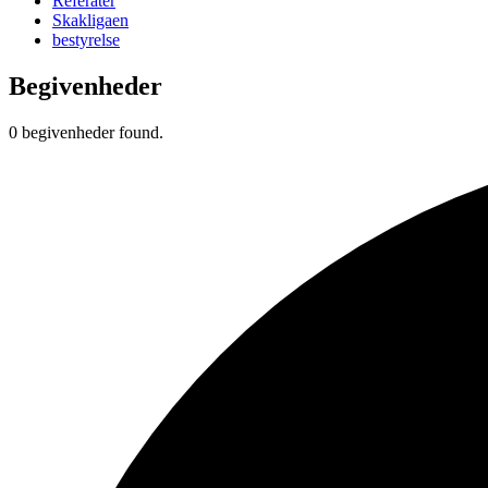
Referater
Skakligaen
bestyrelse
Begivenheder
0 begivenheder found.