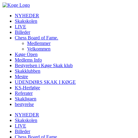
Videre
til
NYHEDER
indhold
Skakskolen
LIVE
Billeder
Chess Board of Fame.
Medlemmer
Velkommen
Køge Open
Medlems Info
Bestyrelsen i Køge Skak klub
Skakklubben
Mestre
UDENDØRS SKAK I KØGE
KS-Herfølge
Referater
Skakligaen
bestyrelse
NYHEDER
Skakskolen
LIVE
Billeder
Chess Board of Fame.